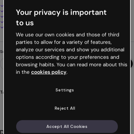
Interaktives und animiertes Design
Your privacy is important
100% anpassbar
Audio, Video und Multimedia hinzufügen
to us
Online präsentieren, teilen oder veröffentlichen
Als PDF, MP4 und andere Formate herunterladen
We use our own cookies and those of third
parties to allow for a variety of features,
analyze our services and show you additional
Suchst du etwas anderes?
options according to your preferences and
browsing habits. You can read more about this
in the
cookies policy
.
Settings
Tags
infografiken
tafeln
magnetische
vertikale
interaktive
Mehr anzeigen (35)
Reject All
Accept All Cookies
Das könnte dir auch gefallen