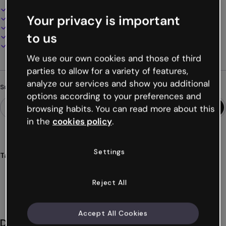
Interaktives und animiertes Design
Your privacy is important
100% anpassbar
Audio, Video und Multimedia hinzufügen
to us
Online präsentieren, teilen oder veröffentlichen
Als PDF, MP4 und andere Formate herunterladen
We use our own cookies and those of third
parties to allow for a variety of features,
analyze our services and show you additional
Suchst du etwas anderes?
options according to your preferences and
browsing habits. You can read more about this
in the
cookies policy
.
Settings
Tags
flipcard
vergleich
konzepte
flashcards
bildung
Mehr anzeigen (31)
Reject All
Accept All Cookies
Das könnte dir auch gefallen