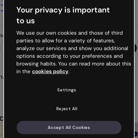
Online präsentieren, teilen oder veröffentlichen
Your privacy is important
Als PDF, MP4 und andere Formate herunterladen
to us
We use our own cookies and those of third
Suchst du etwas anderes?
parties to allow for a variety of features,
analyze our services and show you additional
options according to your preferences and
browsing habits. You can read more about this
in the
cookies policy
.
Tags
präsentationen
urlaub
stress
momente
Settings
unvergesslich
Mehr anzeigen (24)
Reject All
Das könnte dir auch gefallen
Accept All Cookies