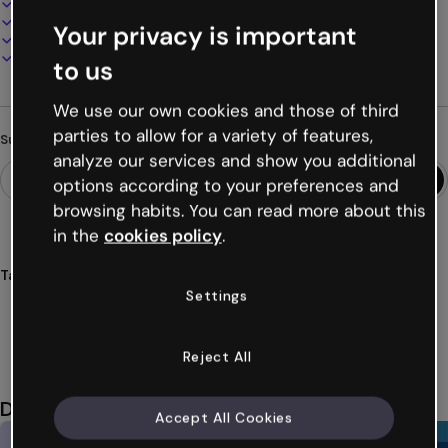
100% anpassbar
Audio, Video und Multimedia hinzufügen
Your privacy is important
Online präsentieren, teilen oder veröffentlichen
Als PDF, MP4 und andere Formate herunterladen
to us
We use our own cookies and those of third
parties to allow for a variety of features,
Suchst du etwas anderes?
analyze our services and show you additional
options according to your preferences and
browsing habits. You can read more about this
in the
cookies policy
.
Tags
Settings
studenten
universität
überleben
studium
notizen
Mehr anzeigen (37)
Reject All
Das könnte dir auch gefallen
Accept All Cookies