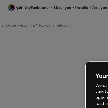
Funktionen
Lösungen
Erstelle
Vorlagen
Templates
eLearning
Top-Serien Infografik
Your
We use
variet
option
read m