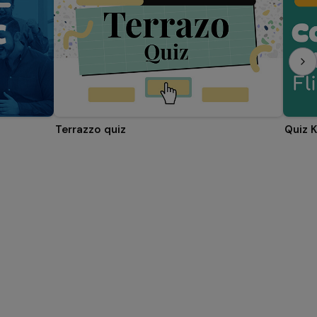
Terrazzo quiz
Quiz 