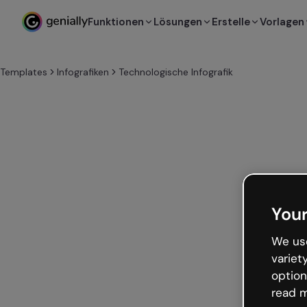
Funktionen
Lösungen
Erstelle
Vorlagen
Templates
Infografiken
Technologische Infografik
Your
We use
variet
option
read m