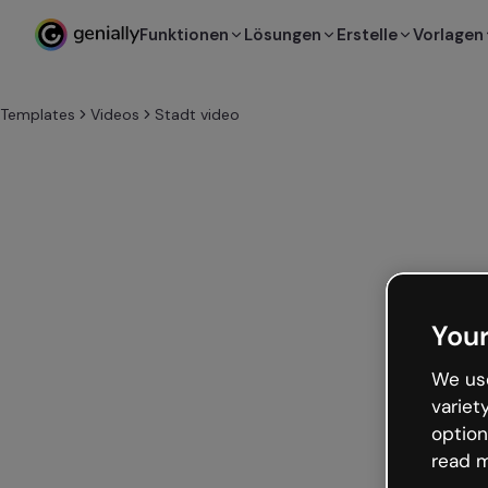
Funktionen
Lösungen
Erstelle
Vorlagen
Templates
Videos
Stadt video
Your
We use
variet
option
read m