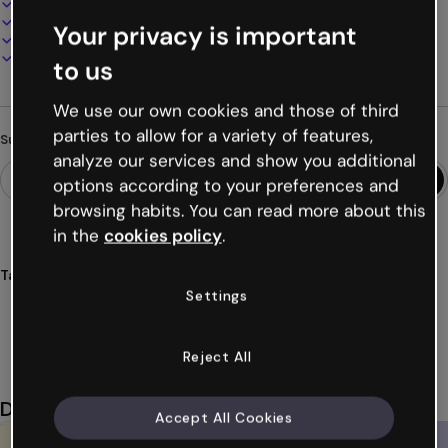
100% anpassbar
Audio, Video und Multimedia hinzufügen
Your privacy is important
Online präsentieren, teilen oder veröffentlichen
Als PDF, MP4 und andere Formate herunterladen
to us
We use our own cookies and those of third
parties to allow for a variety of features,
Suchst du etwas anderes?
analyze our services and show you additional
options according to your preferences and
browsing habits. You can read more about this
in the
cookies policy
.
Tags
Settings
präsentationen
intelligente
digitale
moderne
visuelle
Mehr anzeigen (26)
Reject All
Das könnte dir auch gefallen
Accept All Cookies