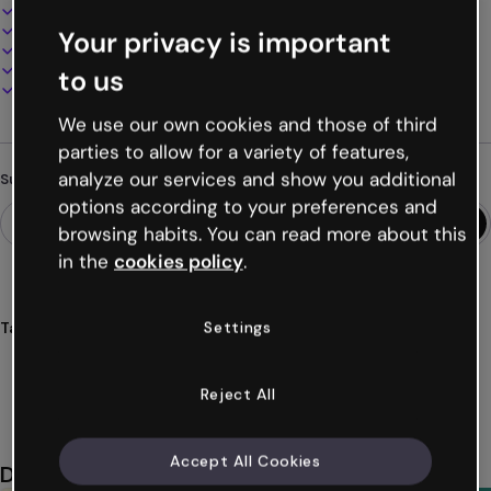
Interaktives und animiertes Design
100% anpassbar
Your privacy is important
Audio, Video und Multimedia hinzufügen
Online präsentieren, teilen oder veröffentlichen
to us
Als PDF, MP4 und andere Formate herunterladen
We use our own cookies and those of third
parties to allow for a variety of features,
analyze our services and show you additional
Suchst du etwas anderes?
options according to your preferences and
browsing habits. You can read more about this
in the
cookies policy
.
Settings
Tags
organisatoren
sitze
plätze
tische
gruppen
Mehr anzeigen (18)
Reject All
Accept All Cookies
Das könnte dir auch gefallen