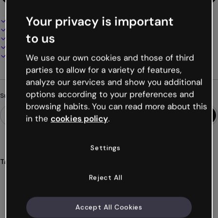
Your privacy is important
Interaktives und animiertes Design
100% anpassbar
to us
Audio, Video und Multimedia hinzufügen
Online präsentieren, teilen oder veröffentlichen
Als PDF, MP4 und andere Formate herunterladen
We use our own cookies and those of third
parties to allow for a variety of features,
analyze our services and show you additional
options according to your preferences and
Suchst du etwas anderes?
browsing habits. You can read more about this
in the
cookies policy
.
Settings
Tags
spiele
willkommen
mitarbeiterinnen
mitarbeitende
Reject All
unternehmen
Mehr anzeigen (49)
Accept All Cookies