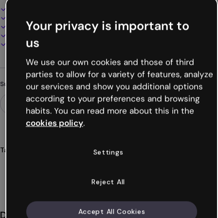
Interaktives und animiertes Design
100% anpassbar
Your privacy is important to
Audio, Video und Multimedia hinzufügen
Online präsentieren, teilen oder veröffentlichen
us
Als PDF, MP4 und andere Formate herunterladen
We use our own cookies and those of third
parties to allow for a variety of features, analyze
Suchst du etwas anderes?
our services and show you additional options
according to your preferences and browsing
habits. You can read more about this in the
cookies policy
.
Tags
Settings
präsentation
präsentationen
onboarding
unternehmen
corporate
Mehr anzeigen (20)
Reject All
Accept All Cookies
Das könnte dir auch gefallen