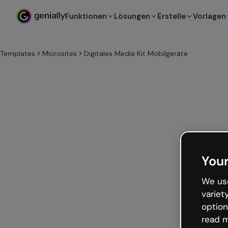
Funktionen
Lösungen
Erstelle
Vorlagen
Templates
Microsites
Digitales Media Kit Mobilgeräte
Your
We use
variet
option
read m