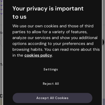
100% anpassbar
Audio, Video und Multimedia hinzufügen
Your privacy is important
Online präsentieren, teilen oder veröffentlichen
Als PDF, MP4 und andere Formate herunterladen
to us
We use our own cookies and those of third
parties to allow for a variety of features,
Suchst du etwas anderes?
analyze our services and show you additional
options according to your preferences and
browsing habits. You can read more about this
in the
cookies policy
.
Tags
Settings
kurse
module
lehrmaterialien
interaktive
gratis
Mehr anzeigen (43)
Reject All
Das könnte dir auch gefallen
Accept All Cookies