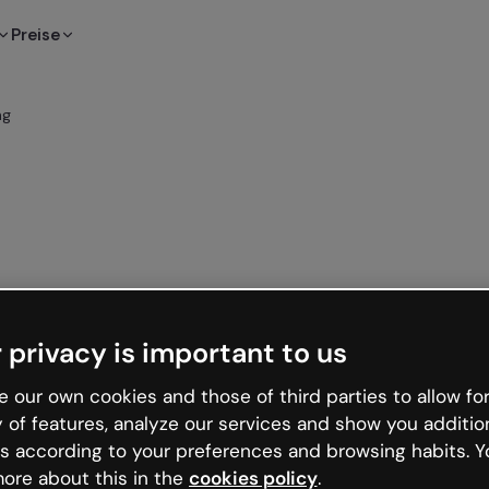
Preise
ng
 privacy is important to us
 our own cookies and those of third parties to allow for
y of features, analyze our services and show you additio
s according to your preferences and browsing habits. Y
ore about this in the
cookies policy
.