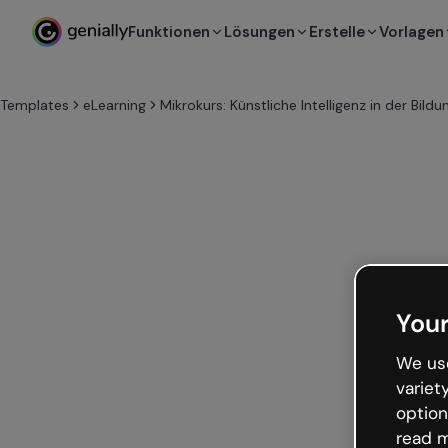
Funktionen
Lösungen
Erstelle
Vorlagen
Templates
eLearning
Mikrokurs: Künstliche Intelligenz in der Bildu
Your
We use
variet
option
read m