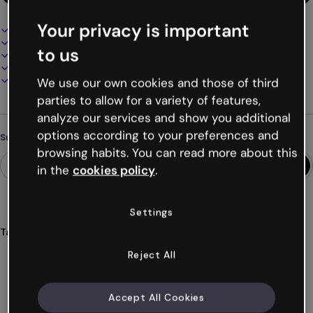
Your privacy is important
Interaktives und animiertes Design
100% anpassbar
to us
Audio, Video und Multimedia hinzufügen
Online präsentieren, teilen oder veröffentlichen
Als PDF, MP4 und andere Formate herunterladen
We use our own cookies and those of third
parties to allow for a variety of features,
analyze our services and show you additional
options according to your preferences and
Suchst du etwas anderes?
browsing habits. You can read more about this
in the
cookies policy
.
Settings
Tags
microsite
reiseführer
tourismus
reisen
Reject All
destinationen
Mehr anzeigen (31)
Accept All Cookies