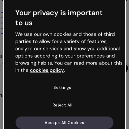
Your privacy is important
Interaktives und animiertes Design
100% anpassbar
to us
Audio, Video und Multimedia hinzufügen
Online präsentieren, teilen oder veröffentlichen
Als PDF, MP4 und andere Formate herunterladen
We use our own cookies and those of third
parties to allow for a variety of features,
analyze our services and show you additional
options according to your preferences and
Suchst du etwas anderes?
browsing habits. You can read more about this
in the
cookies policy
.
Settings
Tags
mathematik
berechnungen
addition
subtraktion
Reject All
multiplikation
Mehr anzeigen (23)
Accept All Cookies