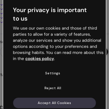
Interaktives und animiertes Design
Your privacy is important
100% anpassbar
Audio, Video und Multimedia hinzufügen
to us
Online präsentieren, teilen oder veröffentlichen
Als PDF, MP4 und andere Formate herunterladen
We use our own cookies and those of third
parties to allow for a variety of features,
analyze our services and show you additional
Suchst du etwas anderes?
options according to your preferences and
browsing habits. You can read more about this
in the
cookies policy
.
Settings
Tags
materialien
bildung
erfahrung
module
didaktische sequenzen
Mehr anzeigen (44)
Reject All
Accept All Cookies
Das könnte dir auch gefallen