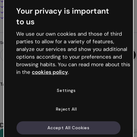
100% anpassbar
Audio, Video und Multimedia hinzufügen
Your privacy is important
Online präsentieren, teilen oder veröffentlichen
Als PDF, MP4 und andere Formate herunterladen
to us
We use our own cookies and those of third
parties to allow for a variety of features,
Suchst du etwas anderes?
analyze our services and show you additional
options according to your preferences and
browsing habits. You can read more about this
in the
cookies policy
.
Tags
Settings
materialien
lernen
erfahrung
module
didaktisch
Mehr anzeigen (55)
Reject All
Das könnte dir auch gefallen
Accept All Cookies