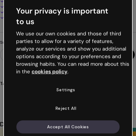
100% anpassbar
Audio, Video und Multimedia hinzufügen
Your privacy is important
Online präsentieren, teilen oder veröffentlichen
Als PDF, MP4 und andere Formate herunterladen
to us
We use our own cookies and those of third
parties to allow for a variety of features,
Suchst du etwas anderes?
analyze our services and show you additional
options according to your preferences and
browsing habits. You can read more about this
in the
cookies policy
.
Tags
Settings
Unterrichtspläne
Lektionen
Sequenzen
didaktische
Einheiten
Mehr anzeigen (30)
Reject All
Das könnte dir auch gefallen
Accept All Cookies