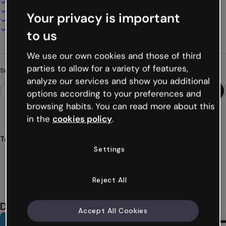
100% anpassbar
Audio, Video und Multimedia hinzufügen
Your privacy is important
Online präsentieren, teilen oder veröffentlichen
Als PDF, MP4 und andere Formate herunterladen
to us
We use our own cookies and those of third
parties to allow for a variety of features,
Suchst du etwas anderes?
analyze our services and show you additional
options according to your preferences and
browsing habits. You can read more about this
in the
cookies policy
.
Tags
Settings
didaktisch
geschichte
schüler*innen
klasse
bildung
Mehr anzeigen (35)
Reject All
Das könnte dir auch gefallen
Accept All Cookies