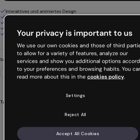
Interaktives und animiertes Design
100% anpassbar
Audio, Video und Multimedia hinzufügen
Online präsentieren, teilen oder veröffentlichen
Your privacy is important to us
Als PDF, MP4 und andere Formate herunterladen
We use our own cookies and those of third parti
to allow for a variety of features, analyze our
Suchst du etwas anderes?
services and show you additional options accord
to your preferences and browsing habits. You ca
read more about this in the
cookies policy
.
Settings
Tags
intelligenz
künstliche
infografiken
ki
umgebungen
Reject All
Mehr anzeigen (17)
Accept All Cookies