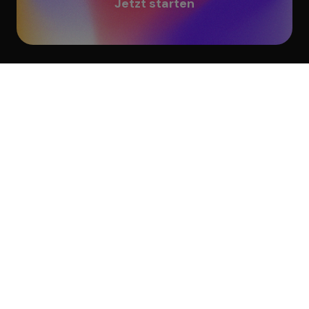
Jetzt starten
G2
Trustpilot
GDPR
SOC 2
Produkt
Vorlagen
Produktübersicht
Alle Vorlagen
Interaktiver Content
eLearning & Schulungen