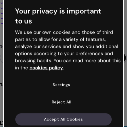
Interaktives und animiertes Design
100% anpassbar
Your privacy is important
Audio, Video und Multimedia hinzufügen
Online präsentieren, teilen oder veröffentlichen
to us
Als PDF, MP4 und andere Formate herunterladen
We use our own cookies and those of third
parties to allow for a variety of features,
analyze our services and show you additional
Suchst du etwas anderes?
options according to your preferences and
browsing habits. You can read more about this
in the
cookies policy
.
Settings
Tags
gamification
spiele
herausforderungen
quizze
jenga
Mehr anzeigen (23)
Reject All
Accept All Cookies
Das könnte dir auch gefallen