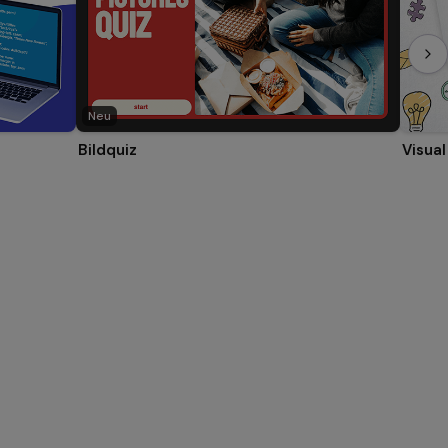
Neu
Bildquiz
Visua