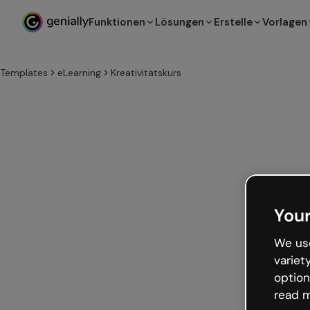
Funktionen
Lösungen
Erstelle
Vorlagen
Templates
eLearning
Kreativitätskurs
Your
We use
variet
option
read m