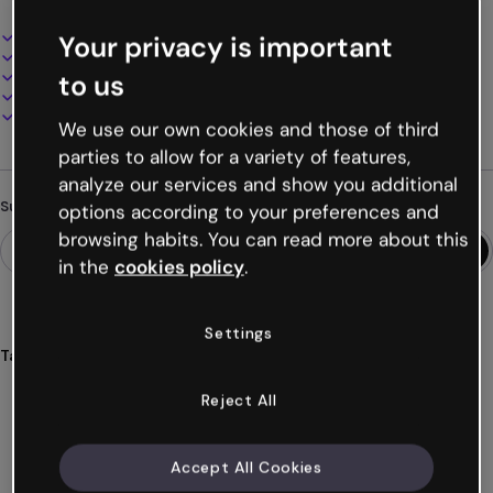
Interaktives und animiertes Design
Your privacy is important
100% anpassbar
Audio, Video und Multimedia hinzufügen
to us
Online präsentieren, teilen oder veröffentlichen
Als PDF, MP4 und andere Formate herunterladen
We use our own cookies and those of third
parties to allow for a variety of features,
analyze our services and show you additional
Suchst du etwas anderes?
options according to your preferences and
browsing habits. You can read more about this
in the
cookies policy
.
Settings
Tags
Kreatives
Video
Präsentationen
Videos
Reject All
Videopräsentationen
Mehr anzeigen (19)
Accept All Cookies