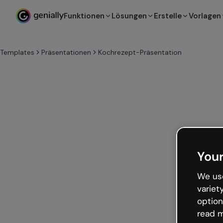
Funktionen
Lösungen
Erstelle
Vorlagen
Templates
Präsentationen
Kochrezept-Präsentation
Your
We use
variet
option
read m