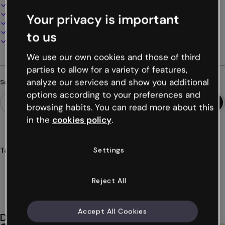
Interaktives und animiertes Design
100% anpassbar
Your privacy is important
Audio, Video und Multimedia hinzufügen
Online präsentieren, teilen oder veröffentlichen
to us
Als PDF, MP4 und andere Formate herunterladen
We use our own cookies and those of third
parties to allow for a variety of features,
analyze our services and show you additional
Suchst du etwas anderes?
options according to your preferences and
browsing habits. You can read more about this
in the
cookies policy
.
Settings
Tags
präsentationen
kleiner
prinz
literatur
inspirationen
Mehr anzeigen (23)
Reject All
Accept All Cookies
Das könnte dir auch gefallen