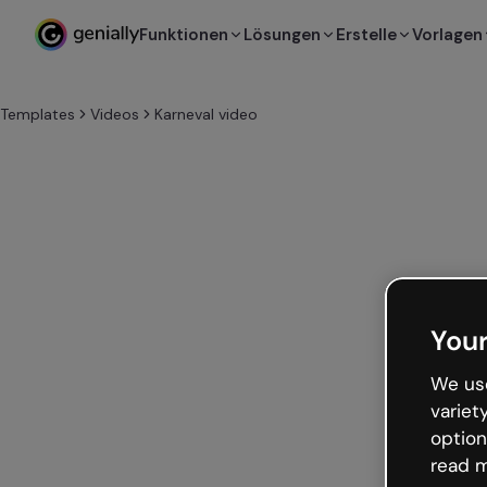
Funktionen
Lösungen
Erstelle
Vorlagen
Templates
Videos
Karneval video
Your
We use
variet
option
read m