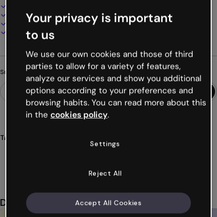
100% anpassbar
Your privacy is important
Audio, Video und Multimedia hinzufügen
Online präsentieren, teilen oder veröffentlichen
to us
Als PDF, MP4 und andere Formate herunterladen
We use our own cookies and those of third
parties to allow for a variety of features,
Suchst du etwas anderes?
analyze our services and show you additional
options according to your preferences and
browsing habits. You can read more about this
in the
cookies policy
.
Tags
Settings
kunst
bilder
interaktive
kunstwerke
kultur
Mehr anzeigen (19)
Reject All
Das könnte dir auch gefallen
Accept All Cookies