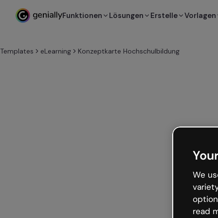
Funktionen
Lösungen
Erstelle
Vorlagen
Templates
eLearning
Konzeptkarte Hochschulbildung
Your
We use
variet
option
read m