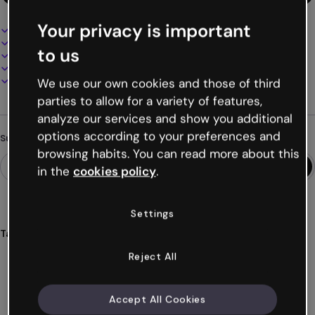
Your privacy is important
Interaktives und animiertes Design
100% anpassbar
to us
Audio, Video und Multimedia hinzufügen
Online präsentieren, teilen oder veröffentlichen
Als PDF, MP4 und andere Formate herunterladen
We use our own cookies and those of third
parties to allow for a variety of features,
analyze our services and show you additional
options according to your preferences and
Suchst du etwas anderes?
browsing habits. You can read more about this
in the
cookies policy
.
Settings
Tags
infografien
verbindungselemente
konnektoren
akihabara
Reject All
horizontal
Mehr anzeigen (30)
Accept All Cookies