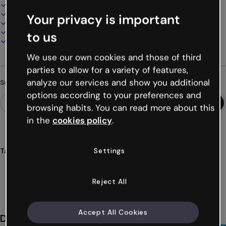
Interaktives und animiertes Design
100% anpassbar
Your privacy is important
Audio, Video und Multimedia hinzufügen
Online präsentieren, teilen oder veröffentlichen
to us
Als PDF, MP4 und andere Formate herunterladen
We use our own cookies and those of third
parties to allow for a variety of features,
analyze our services and show you additional
Suchst du etwas anderes?
options according to your preferences and
browsing habits. You can read more about this
in the
cookies policy
.
Settings
Tags
präsentationen
bildung
tiere
schüler*innen
hunde
Mehr anzeigen (17)
Reject All
Accept All Cookies
Das könnte dir auch gefallen