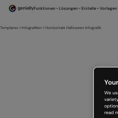
Funktionen
Lösungen
Erstelle
Vorlagen
Templates
Infografiken
Horizontale Halloween Infografik
Your
We use
variet
option
read m