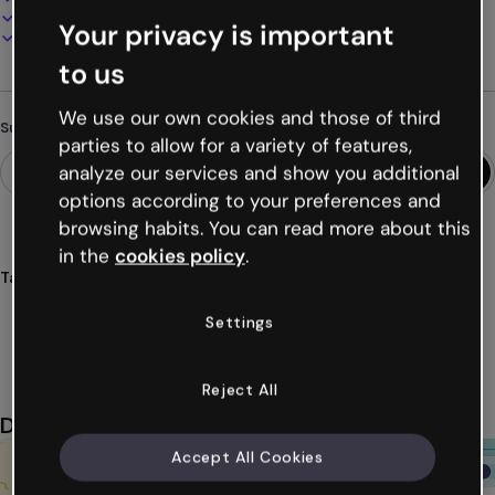
Online präsentieren, teilen oder veröffentlichen
Your privacy is important
Als PDF, MP4 und andere Formate herunterladen
to us
We use our own cookies and those of third
Suchst du etwas anderes?
parties to allow for a variety of features,
analyze our services and show you additional
options according to your preferences and
browsing habits. You can read more about this
in the
cookies policy
.
Tags
gamifikationen
spiele
gedächtnis
merken
fragen
Settings
Mehr anzeigen (76)
Reject All
Das könnte dir auch gefallen
Accept All Cookies