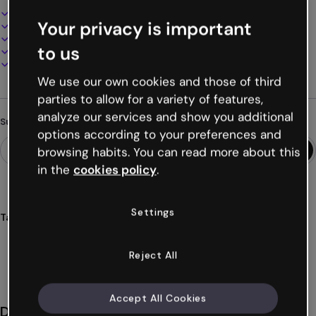
Interaktives und animiertes Design
Your privacy is important
100% anpassbar
Audio, Video und Multimedia hinzufügen
to us
Online präsentieren, teilen oder veröffentlichen
Als PDF, MP4 und andere Formate herunterladen
We use our own cookies and those of third
parties to allow for a variety of features,
analyze our services and show you additional
Suchst du etwas anderes?
options according to your preferences and
browsing habits. You can read more about this
in the
cookies policy
.
Settings
Tags
flucht
raum
firmen
breakout
spiele
Mehr anzeigen (29)
Reject All
Accept All Cookies
Das könnte dir auch gefallen