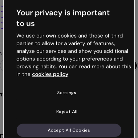
Interaktives und animiertes Design
Your privacy is important
100% anpassbar
Audio, Video und Multimedia hinzufügen
to us
Online präsentieren, teilen oder veröffentlichen
Als PDF, MP4 und andere Formate herunterladen
We use our own cookies and those of third
parties to allow for a variety of features,
analyze our services and show you additional
Suchst du etwas anderes?
options according to your preferences and
browsing habits. You can read more about this
in the
cookies policy
.
Settings
Tags
videos
ki
künstliche
intelligenz
unternehmen
Mehr anzeigen (31)
Reject All
Accept All Cookies
Das könnte dir auch gefallen