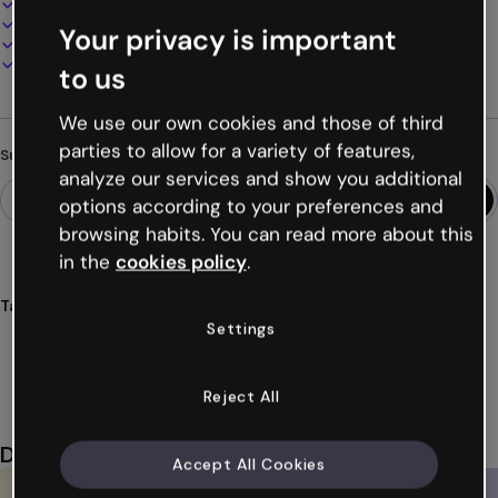
100% anpassbar
Audio, Video und Multimedia hinzufügen
Your privacy is important
Online präsentieren, teilen oder veröffentlichen
Als PDF, MP4 und andere Formate herunterladen
to us
We use our own cookies and those of third
parties to allow for a variety of features,
Suchst du etwas anderes?
analyze our services and show you additional
options according to your preferences and
browsing habits. You can read more about this
in the
cookies policy
.
Tags
Settings
multiswege
spiele
szenarien
verzweigung
simulationen
Mehr anzeigen (44)
Reject All
Das könnte dir auch gefallen
Accept All Cookies