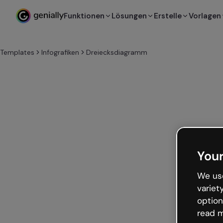
Funktionen
Lösungen
Erstelle
Vorlagen
Templates
Infografiken
Dreiecksdiagramm
Your
We use
variet
option
read m