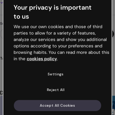
Als PDF, MP4 und andere Formate herunterladen
Your privacy is important
to us
Suchst du etwas anderes?
We use our own cookies and those of third
parties to allow for a variety of features,
analyze our services and show you additional
options according to your preferences and
browsing habits. You can read more about this
in the
cookies policy
.
Tags
präsentationen
digital
dynamisch
publikum
persönlichkeit
Mehr anzeigen (18)
Settings
Reject All
Das könnte dir auch gefallen
Accept All Cookies