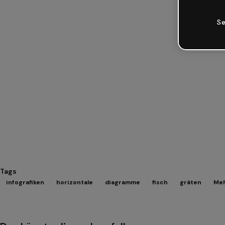
Se
Tags
infografiken
horizontale
diagramme
fisch
gräten
Meh