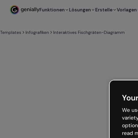
Funktionen
Lösungen
Erstelle
Vorlagen
Templates
Infografiken
Interaktives Fischgräten-Diagramm
Your
We use
variet
option
read m