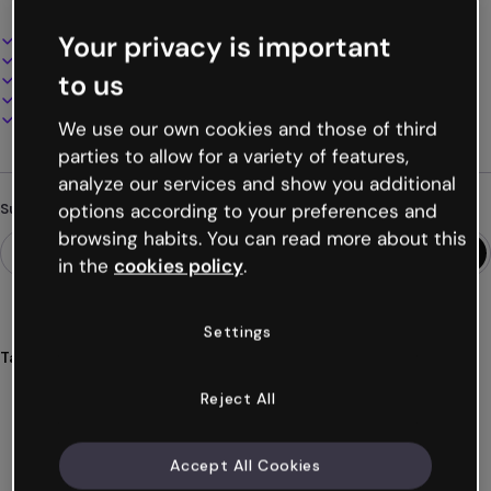
Your privacy is important
Interaktives und animiertes Design
100% anpassbar
to us
Audio, Video und Multimedia hinzufügen
Online präsentieren, teilen oder veröffentlichen
Als PDF, MP4 und andere Formate herunterladen
We use our own cookies and those of third
parties to allow for a variety of features,
analyze our services and show you additional
options according to your preferences and
Suchst du etwas anderes?
browsing habits. You can read more about this
in the
cookies policy
.
Settings
Tags
umfragen
diagnose
künstliche
intelligenz
ki
Reject All
Mehr anzeigen (26)
Accept All Cookies