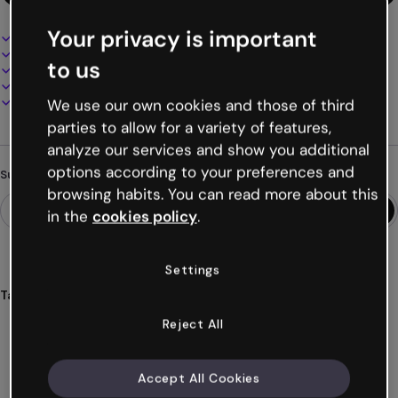
Your privacy is important
Interaktives und animiertes Design
100% anpassbar
to us
Audio, Video und Multimedia hinzufügen
Online präsentieren, teilen oder veröffentlichen
Als PDF, MP4 und andere Formate herunterladen
We use our own cookies and those of third
parties to allow for a variety of features,
analyze our services and show you additional
options according to your preferences and
Suchst du etwas anderes?
browsing habits. You can read more about this
in the
cookies policy
.
Settings
Tags
infografiken
horizontale
datenblatt
steckbrief
Reject All
produkt
Mehr anzeigen (30)
Accept All Cookies