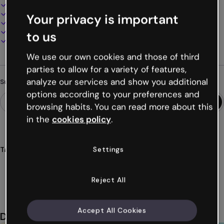
Interaktives und animiertes Design
100% anpassbar
Your privacy is important
Audio, Video und Multimedia hinzufügen
Online präsentieren, teilen oder veröffentlichen
to us
Als PDF, MP4 und andere Formate herunterladen
We use our own cookies and those of third
parties to allow for a variety of features,
analyze our services and show you additional
Suchst du etwas anderes?
options according to your preferences and
browsing habits. You can read more about this
in the
cookies policy
.
Settings
Tags
spiele
bildung
klassen
ordnung
chronologisch
Mehr anzeigen (36)
Reject All
Accept All Cookies
Das könnte dir auch gefallen