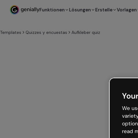
Funktionen
Lösungen
Erstelle
Vorlagen
Templates
Quizzes y encuestas
Aufkleber quiz
Your
We use
variet
option
read m