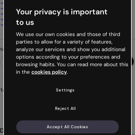
Interaktives und animiertes Design
100% anpassbar
Your privacy is important
Audio, Video und Multimedia hinzufügen
Online präsentieren, teilen oder veröffentlichen
to us
Als PDF, MP4 und andere Formate herunterladen
We use our own cookies and those of third
parties to allow for a variety of features,
analyze our services and show you additional
Suchst du etwas anderes?
options according to your preferences and
browsing habits. You can read more about this
in the
cookies policy
.
Settings
Tags
infografiken
kunst
nouveau
designs
visuelle
Mehr anzeigen (42)
Reject All
Accept All Cookies
Das könnte dir auch gefallen