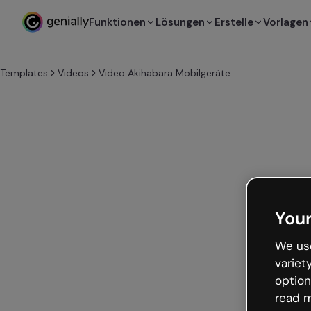
Funktionen
Lösungen
Erstelle
Vorlagen
Templates
Videos
Video Akihabara Mobilgeräte
Your
We use
variet
option
read m