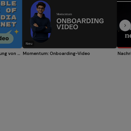
Neu
Video: Verantwortungsvolle Nutzung von sozialen Netzwerken und Internet
Momentum: Onboarding-Video
Nachr