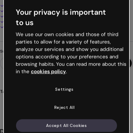
Interaktives und animiertes Design
Your privacy is important
100% anpassbar
Audio, Video und Multimedia hinzufügen
to us
Online präsentieren, teilen oder veröffentlichen
Als PDF, MP4 und andere Formate herunterladen
We use our own cookies and those of third
parties to allow for a variety of features,
analyze our services and show you additional
Suchst du etwas anderes?
options according to your preferences and
browsing habits. You can read more about this
in the
cookies policy
.
Settings
Tags
präsentationen
kostenlos
gratis
level
niveau
Mehr anzeigen (33)
Reject All
Accept All Cookies
Das könnte dir auch gefallen