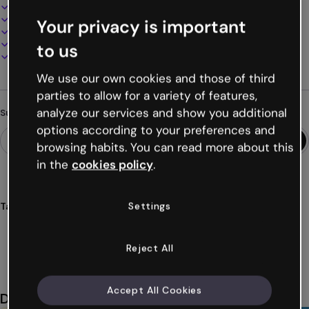
Interaktives und animiertes Design
100% anpassbar
Your privacy is important
Audio, Video und Multimedia hinzufügen
Online präsentieren, teilen oder veröffentlichen
to us
Als PDF, MP4 und andere Formate herunterladen
We use our own cookies and those of third
parties to allow for a variety of features,
analyze our services and show you additional
Suchst du etwas anderes?
options according to your preferences and
browsing habits. You can read more about this
in the
cookies policy
.
Settings
Tags
infografik
horizontal
skizzen
weltkarten
sketching
Mehr anzeigen (27)
Reject All
Accept All Cookies
Das könnte dir auch gefallen