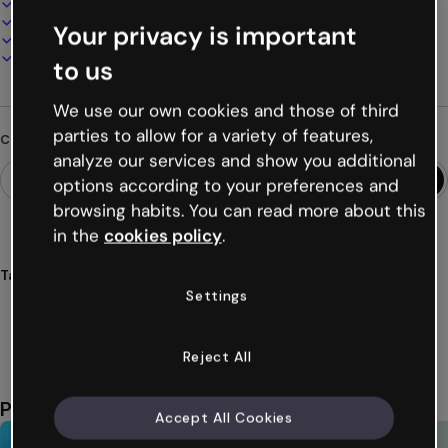
100% personalizzabile
Aggiungi audio, video e multimedia
Your privacy is important
Presenta, condividi o pubblica online
Scarica in PDF, MP4 e altri formati
to us
We use our own cookies and those of third
parties to allow for a variety of features,
Cerchi qualcosa di diverso?
analyze our services and show you additional
options according to your preferences and
browsing habits. You can read more about this
in the
cookies policy
.
Tags
Settings
video
presentazioni
slideshow
halloween
incredibili
Mostra altro (25)
Reject All
Potrebbe piacerti anche
Accept All Cookies