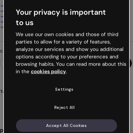
Design interattivo e animato
Your privacy is important
100% personalizzabile
Aggiungi audio, video e multimedia
to us
Presenta, condividi o pubblica online
Scarica in PDF, MP4 e altri formati
We use our own cookies and those of third
parties to allow for a variety of features,
analyze our services and show you additional
Cerchi qualcosa di diverso?
options according to your preferences and
browsing habits. You can read more about this
in the
cookies policy
.
Settings
Tags
video-presentazioni
slideshow
video
presentazioni
interattive
Mostra altro (22)
Reject All
Accept All Cookies
Potrebbe piacerti anche