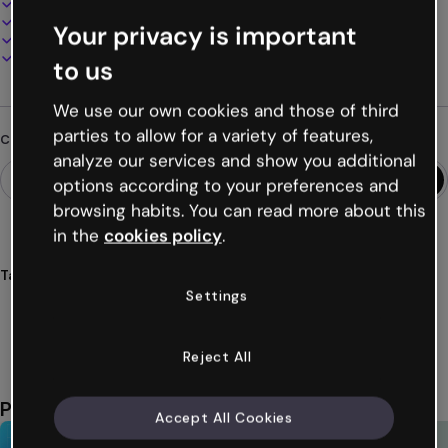
100% personalizzabile
Aggiungi audio, video e multimedia
Your privacy is important
Presenta, condividi o pubblica online
Scarica in PDF, MP4 e altri formati
to us
We use our own cookies and those of third
parties to allow for a variety of features,
Cerchi qualcosa di diverso?
analyze our services and show you additional
options according to your preferences and
browsing habits. You can read more about this
in the
cookies policy
.
Tags
Settings
video-presentazioni
video
presentazioni
acqua
cellulari
Mostra altro (26)
Reject All
Potrebbe piacerti anche
Accept All Cookies